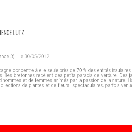
MENCE LUTZ
rance 3) – le 30/05/2012
Bretagne concentre à elle seule près de 70 % des entités insulaires
 îles bretonnes recèlent des petits paradis de verdure. Des ja
 d’hommes et de femmes animés par la passion de la nature. H
ollections de plantes et de fleurs spectaculaires, parfois venu