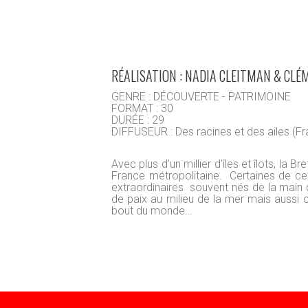
RÉALISATION : NADIA CLEITMAN & CLÉ
GENRE : DÉCOUVERTE - PATRIMOINE
FORMAT : 30
DURÉE : 29
DIFFUSEUR : Des racines et des ailes (F
Avec plus d’un millier d’îles et îlots, la 
France métropolitaine. Certaines de ces
extraordinaires souvent nés de la main
de paix au milieu de la mer mais aussi c
bout du monde…