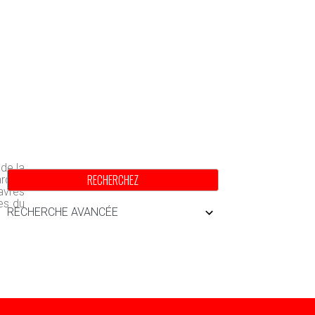
 de la
RECHERCHEZ
rdins
avres
es du
RECHERCHE AVANCÉE