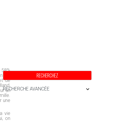
, 58%
RECHERCHEZ
anque
et de
land,
RECHERCHE AVANCÉE
our un
mille.
er une
a vie
i, on