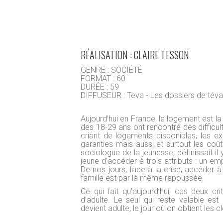
RÉALISATION : CLAIRE TESSON
GENRE : SOCIÉTÉ
FORMAT : 60
DURÉE : 59
DIFFUSEUR : Teva - Les dossiers de tév
Aujourd’hui en France, le logement est l
des 18-29 ans ont rencontré des difficul
criant de logements disponibles, les ex
garanties mais aussi et surtout les coû
sociologue de la jeunesse, définissait il 
jeune d’accéder à trois attributs : un em
De nos jours, face à la crise, accéder à 
famille est par là même repoussée.
Ce qui fait qu’aujourd’hui, ces deux cr
d’adulte. Le seul qui reste valable es
devient adulte, le jour où on obtient les