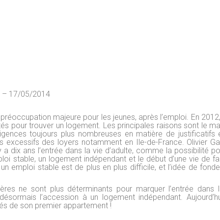
a – 17/05/2014
a préoccupation majeure pour les jeunes, après l’emploi. En 2012
tés pour trouver un logement. Les principales raisons sont le m
igences toujours plus nombreuses en matière de justificatifs 
ts excessifs des loyers notamment en Ile-de-France. Olivier Gal
y a dix ans l’entrée dans la vie d’adulte, comme la possibilité p
ploi stable, un logement indépendant et le début d’une vie de fa
un emploi stable est de plus en plus difficile, et l’idée de fond
itères ne sont plus déterminants pour marquer l’entrée dans l
t désormais l’accession à un logement indépendant. Aujourd’hu
 clés de son premier appartement !