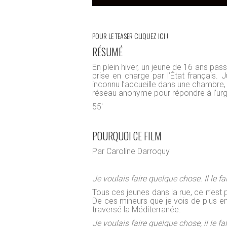
POUR LE TEASER CLIQUEZ ICI
!
RÉSUMÉ
En plein hiver, un jeune de 16 ans pass
prise en charge par l’État français.
inconnu l’accueille dans une chambre, 
réseau anonyme pour répondre à l’urgen
55'
POURQUOI CE FILM
Par Caroline Darroquy
Je voulais faire quelque chose. Il le fal
Tous ces jeunes dans la rue, ce n’est
De ces mineurs que je vois de plus en 
traversé la Méditerranée.
Je voulais faire quelque chose, il le fal