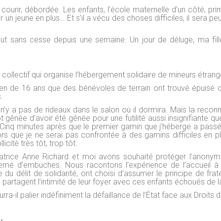
ourir, débordée. Les enfants, l’école maternelle d’un côté, prima
r un jeune en plus… Et s’il a vécu des choses difficiles, il sera peu
pleut sans cesse depuis une semaine. Un jour de déluge, ma fille 
collectif qui organise l’hébergement solidaire de mineurs étrange
néen de 16 ans que des bénévoles de terrain ont trouvé épuisé 
.
n’y a pas de rideaux dans le salon où il dormira. Mais la reconn
tôt gênée d’avoir été gênée pour une futilité aussi insignifiante qu
Cinq minutes après que le premier gamin que j’héberge a passé
s que je ne serai pas confrontée à des gamins difficiles en p
licité très tôt, trop tôt.
atrice Anne Richard et moi avons souhaité protéger l’anonym
 semé d’embuches. Nous racontons l’expérience de l’accueil à
e du délit de solidarité, ont choisi d’assumer le principe de frat
es partagent l’intimité de leur foyer avec ces enfants échoués de l
rra-il palier indéfiniment la défaillance de l’État face aux Droits d