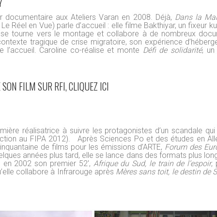
Y
er documentaire aux Ateliers Varan en 2008. Déjà,
Dans la Mai
Le Réel en Vue) parle d’accueil : elle filme Bakthiyar, un fixeur k
lle se tourne vers le montage et collabore à de nombreux doc
contexte tragique de crise migratoire, son expérience d’hébergeu
de l’accueil. Caroline co-réalise et monte
Défi de solidarité
, un
ON FILM SUR RFI, CLIQUEZ ICI
mière réalisatrice à suivre les protagonistes d’un scandale qui a
élection au FIPA 2012). Après Sciences Po et des études en Al
 cinquantaine de films pour les émissions d’ARTE,
Forum des Eur
lques années plus tard, elle se lance dans des formats plus lon
ne en 2002 son premier 52',
Afrique du Sud, le train de l’espoir
,
u’elle collabore à Infrarouge après
Mères sans toit, le destin de 