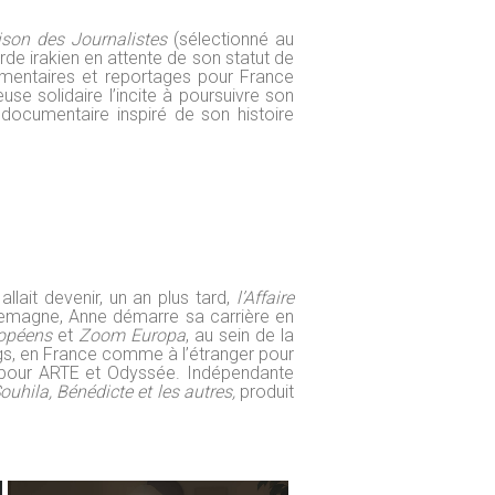
son des Journalistes
(sélectionné au
urde irakien en attente de son statut de
umentaires et reportages pour France
se solidaire l’incite à poursuivre son
 documentaire inspiré de son histoire
llait devenir, un an plus tard,
l’Affaire
lemagne, Anne démarre sa carrière en
opéens
et
Zoom Europa
, au sein de la
gs, en France comme à l’étranger pour
 pour ARTE et Odyssée. Indépendante
Souhila, Bénédicte et les autres,
produit