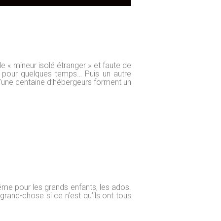
de « mineur isolé étranger » et faute de
ui pour quelques temps… Puis un autre
 d’une centaine d’hébergeurs forment un
ême pour les grands enfants, les ados.
grand-chose si ce n’est qu’ils ont tous