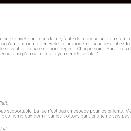
e une nouvelle nuit dans la rue, faute de réponse sur son statut 
 Jusqu’au jour où un bénévole lui propose un canapé-lit chez l
le suivant lui prépare de bons repas... Chaque soir à Paris, plus
ce. Jusqu’où cet élan citoyen sera-t-il viable ?
lait.
 pas supportable. La rue n’est pas un espace pour les enfants. M
plus nombreux dormir sur les trottoirs parisiens, je ne sais pas 
lait.