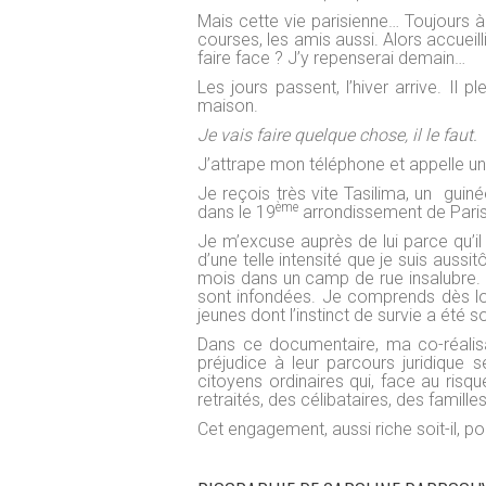
Mais cette vie parisienne… Toujours à c
courses, les amis aussi. Alors accueilli
faire face ? J’y repenserai demain…
Les jours passent, l’hiver arrive. Il 
maison.
Je vais faire quelque chose, il le faut.
J’attrape mon téléphone et appelle un 
Je reçois très vite Tasilima, un gui
ème
dans le 19
arrondissement de Paris
Je m’excuse auprès de lui parce qu’il 
d’une telle intensité que je suis aussi
mois dans un camp de rue insalubre. 
sont infondées. Je comprends dès lor
jeunes dont l’instinct de survie a été sol
Dans ce documentaire, ma co-réalis
préjudice à leur parcours juridique
citoyens ordinaires qui, face au risqu
retraités, des célibataires, des famill
Cet engagement, aussi riche soit-il, pou