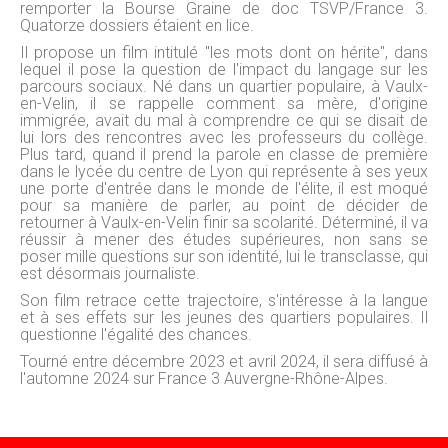
remporter la Bourse Graine de doc TSVP/France 3.
Quatorze dossiers étaient en lice.
Il propose un film intitulé "les mots dont on hérite", dans
lequel il pose la question de l'impact du langage sur les
parcours sociaux. Né dans un quartier populaire, à Vaulx-
en-Velin, il se rappelle comment sa mère, d'origine
immigrée, avait du mal à comprendre ce qui se disait de
lui lors des rencontres avec les professeurs du collège.
Plus tard, quand il prend la parole en classe de première
dans le lycée du centre de Lyon qui représente à ses yeux
une porte d'entrée dans le monde de l'élite, il est moqué
pour sa manière de parler, au point de décider de
retourner à Vaulx-en-Velin finir sa scolarité. Déterminé, il va
réussir à mener des études supérieures, non sans se
poser mille questions sur son identité, lui le transclasse, qui
est désormais journaliste.
Son film retrace cette trajectoire, s'intéresse à la langue
et à ses effets sur les jeunes des quartiers populaires. Il
questionne l'égalité des chances.
Tourné entre décembre 2023 et avril 2024, il sera diffusé à
l'automne 2024 sur France 3 Auvergne-Rhône-Alpes.