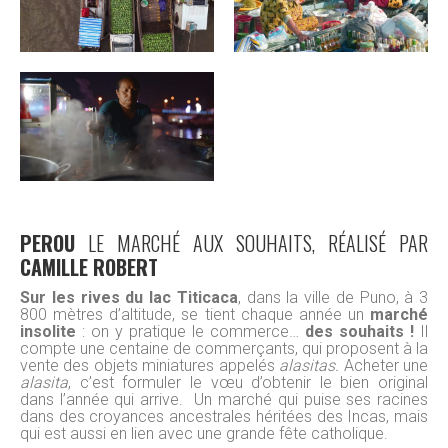
PEROU
LE MARCHÉ AUX SOUHAITS, RÉALISÉ PAR
CAMILLE ROBERT
Sur les rives du
lac Titicaca
, dans la ville de Puno, à 3
800 mètres d’altitude, se tient chaque année un
marché
insolite
: on y pratique le commerce…
des souhaits !
Il
compte une centaine de commerçants, qui proposent à la
vente des objets miniatures appelés
alasitas.
Acheter une
alasita
, c’est formuler le vœu d’obtenir le bien original
dans l’année qui arrive. Un marché qui puise ses racines
dans des croyances ancestrales héritées des Incas, mais
qui est aussi en lien avec une grande fête catholique.