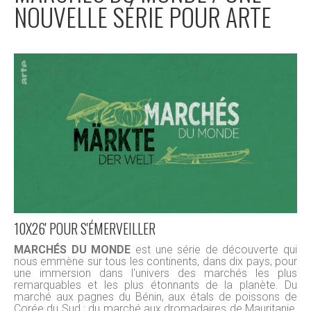
NOUVELLE SÉRIE POUR ARTE
10X26' POUR S'ÉMERVEILLER
MARCHÉS DU MONDE
est une série de découverte qui
nous emmène sur tous les continents, dans dix pays, pour
une immersion dans l'univers des marchés les plus
remarquables et les plus étonnants de la planète. Du
marché aux pagnes du Bénin, aux étals de poissons de
Corée du Sud ; du marché aux dromadaires de Mauritanie,