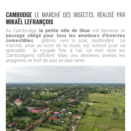
CAMBODGE
LE MARCHÉ DES INSECTES, RÉALISÉ PAR
MIKAËL LEFRANÇOIS
Au Cambodge,
la petite ville de Skun
est devenue un
passage obligé pour tous les amateurs d’insectes
comestibles
: grillons, vers à soie, sauterelles… Le
marché, situé au bord de la route, est surtout pour sa
spécialité : la mygale frite à l’ail. Un met dont les
Cambodgiens raffolent. Mais ces dernières années les
araignées se font de plus en plus rares.