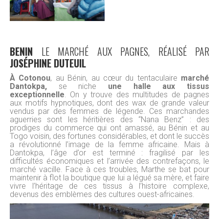
BENIN
LE MARCHÉ AUX PAGNES, RÉALISÉ PAR
JOSÉPHINE DUTEUIL
À Cotonou
, au Bénin, au cœur du tentaculaire
marché
Dantokpa,
se niche
une halle aux tissus
exceptionnelle
. On y trouve des multitudes de pagnes
aux motifs hypnotiques, dont des wax de grande valeur
vendus par des femmes de légende. Ces marchandes
aguerries sont les héritières des “Nana Benz” : des
prodiges du commerce qui ont amassé, au Bénin et au
Togo voisin, des fortunes considérables, et dont le succès
a révolutionné l’image de la femme africaine. Mais à
Dantokpa, l’âge d’or est terminé : fragilisé par les
difficultés économiques et l’arrivée des contrefaçons, le
marché vacille. Face à ces troubles, Marthe se bat pour
maintenir à flot la boutique que lui a légué sa mère, et faire
vivre l’héritage de ces tissus à l’histoire complexe,
devenus des emblèmes des cultures ouest-africaines.