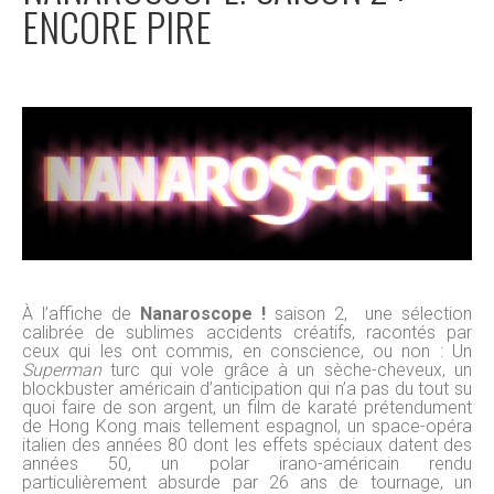
ENCORE PIRE
À l’affiche de
Nanaroscope
!
saison 2, une sélection
calibrée de sublimes accidents créatifs, racontés par
ceux qui les ont commis, en conscience, ou non : Un
Superman
turc qui vole grâce à un sèche-cheveux, un
blockbuster américain d’anticipation qui n’a pas du tout su
quoi faire de son argent, un film de karaté prétendument
de Hong Kong mais tellement espagnol, un space-opéra
italien des années 80 dont les effets spéciaux datent des
années 50, un polar irano-américain rendu
particulièrement absurde par 26 ans de tournage, un