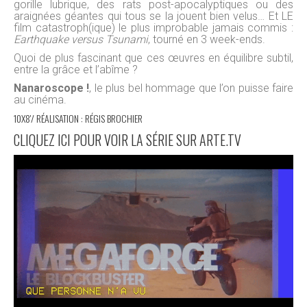
gorille lubrique, des rats post-apocalyptiques ou des
araignées géantes qui tous se la jouent bien velus… Et LE
film catastroph(ique) le plus improbable jamais commis :
Earthquake versus Tsunami
, tourné en 3 week-ends.
Quoi de plus fascinant que ces œuvres en équilibre subtil,
entre la grâce et l’abîme ?
Nanaroscope !
, le plus bel hommage que l’on puisse faire
au cinéma.
10X8'/ RÉALISATION : RÉGIS BROCHIER
CLIQUEZ ICI POUR VOIR LA SÉRIE SUR ARTE.TV