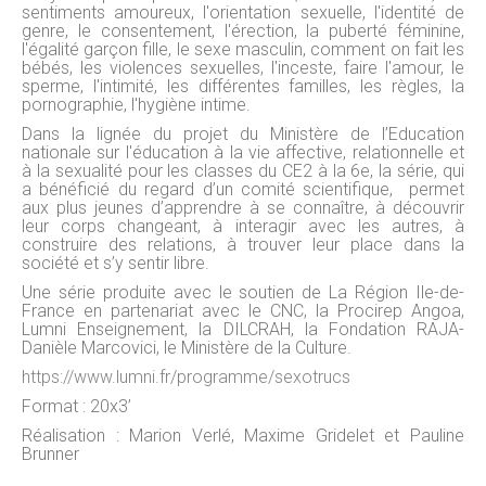
sentiments amoureux, l'orientation sexuelle, l'identité de
genre, le consentement, l'érection, la puberté féminine,
l'égalité garçon fille, le sexe masculin, comment on fait les
bébés, les violences sexuelles, l'inceste, faire l'amour, le
sperme, l'intimité, les différentes familles, les règles, la
pornographie, l'hygiène intime.
Dans la lignée du projet du Ministère de l’Education
nationale sur l'éducation à la vie affective, relationnelle et
à la sexualité pour les classes du CE2 à la 6e, la série, qui
a bénéficié du regard d’un comité scientifique, permet
aux plus jeunes d’apprendre à se connaître, à découvrir
leur corps changeant, à interagir avec les autres, à
construire des relations, à trouver leur place dans la
société et s’y sentir libre.
Une série produite avec le soutien de La Région Ile-de-
France en partenariat avec le CNC, la Procirep Angoa,
Lumni Enseignement, la DILCRAH, la Fondation RAJA-
Danièle Marcovici, le Ministère de la Culture.
https://www.lumni.fr/programme/sexotrucs
Format : 20x3’
Réalisation : Marion Verlé, Maxime Gridelet et Pauline
Brunner