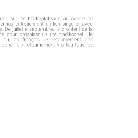
ar, sur les hauts-plateaux, au centre du
erinas entretiennent un lien singulier avec
s. De juillet à septembre, ils profitent de la
e pour organiser un rite traditionnel : le
 ou, en français, le retournement des
héorie, le « retournement » a lieu tous les