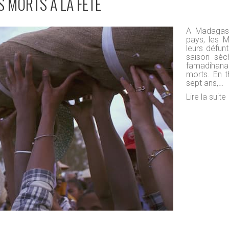
S MORTS À LA FÊTE
A Madagasc
pays, les M
leurs défunt
saison sèch
famadihana
morts. En t
sept ans,…
Lire la suite