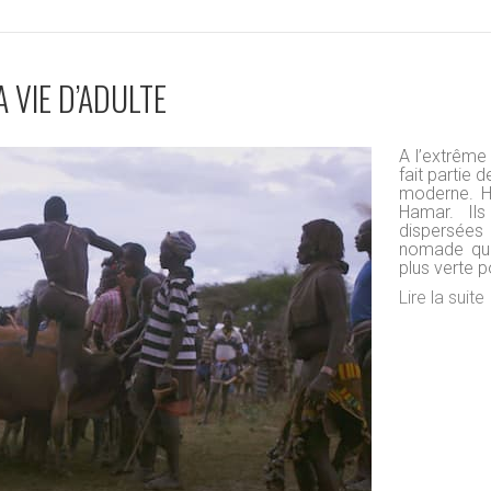
A VIE D’ADULTE
A l’extrême 
fait partie 
moderne. Hu
Hamar. Ils
dispersées
nomade qui 
plus verte 
Lire la suite