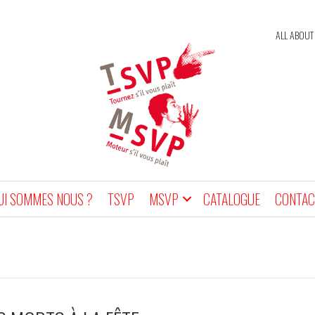
ALL ABOUT
UI SOMMES NOUS ?
TSVP
MSVP
CATALOGUE
CONTAC