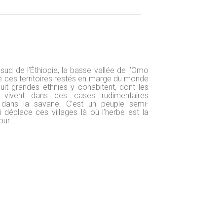
sud de l’Éthiopie, la basse vallée de l’Omo
de ces territoires restés en marge du monde
it grandes ethnies y cohabitent, dont les
 vivent dans des cases rudimentaires
 dans la savane. C’est un peuple semi-
déplace ces villages là où l’herbe est la
pour…