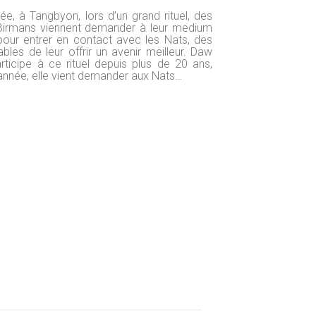
e, à Tangbyon, lors d’un grand rituel, des
 Birmans viennent demander à leur medium
our entrer en contact avec les Nats, des
bles de leur offrir un avenir meilleur. Daw
ticipe à ce rituel depuis plus de 20 ans,
année, elle vient demander aux Nats…