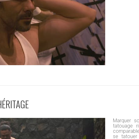
HÉRITAGE
Marquer so
tatouage r
comparable
se tatouer