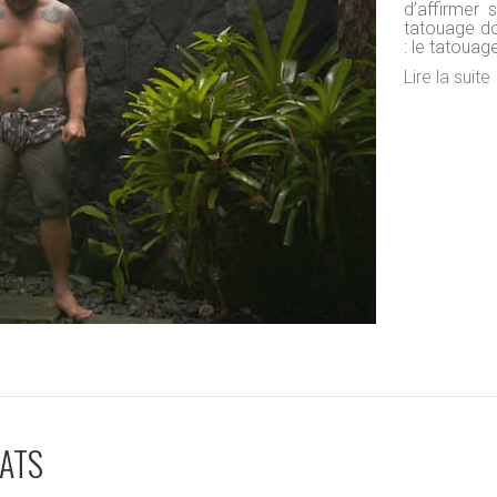
d’affirmer 
tatouage do
: le tatouag
Lire la suite
NATS