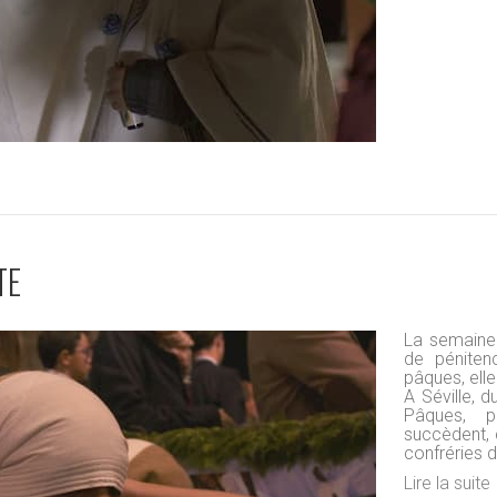
TE
La semaine 
de péniten
pâques, elle
A Séville,
Pâques, p
succèdent, 
confréries d
Lire la suite