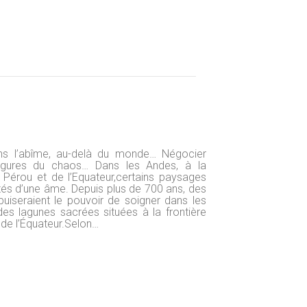
ns l’abîme, au-delà du monde… Négocier
igures du chaos… Dans les Andes, à la
u Pérou et de l’Equateur,certains paysages
tés d’une âme. Depuis plus de 700 ans, des
iseraient le pouvoir de soigner dans les
des lagunes sacrées situées à la frontière
 de l’Équateur.Selon…